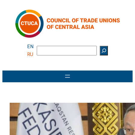
Перейти
к
содержимому
EN
Поиск
RU