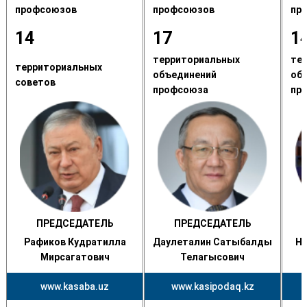
профсоюзов
профсоюзов
пр
14
17
1
территориальных
те
территориальных
объединений
об
советов
профсоюза
пр
ПРЕДСЕДАТЕЛЬ
ПРЕДСЕДАТЕЛЬ
Рафиков Кудратилла
Даулеталин Сатыбалды
Н
Мирсагатович
Телагысович
www.kasaba.uz
www.kasipodaq.kz