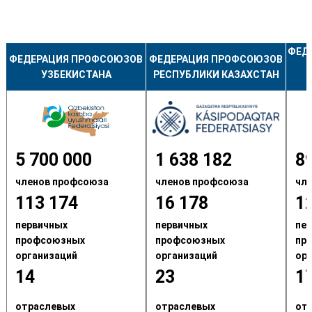
ФЕД
ФЕДЕРАЦИЯ ПРОФСОЮЗОВ
ФЕДЕРАЦИЯ ПРОФСОЮЗОВ
УЗБЕКИСТАНА
РЕСПУБЛИКИ КАЗАХСТАН
5 700 000
1 638 182
8
членов профсоюза
членов профсоюза
чл
113 174
16 178
1
первичных
первичных
пе
профсоюзных
профсоюзных
пр
организаций
организаций
ор
14
23
1
отраслевых
отраслевых
от