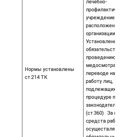
лечебно-
профилактическим
учреждением по мес
расположения
организации.
Установлены
обязательства по
проведению
медосмотра при
Нормы установлены
переводе на другую
ст.214 ТК
работу лиц,
подлежащих данной
процедуре по
законодательству
(ст.360) За счет
средств работодате
осуществляются
обязательные