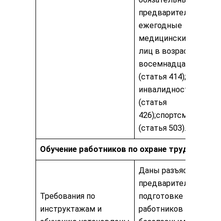
предварительные и
ежегодные
медицинские осмотр
лиц в возрасте до
восемнадцати лет
(статья 414);лиц с
инвалидностью
(статья
426);спортсменов
(статья 503).
Обучение работников по охране труда
Даны разъяснения по
предварительной
Требования по
подготовке
инструктажам и
работников