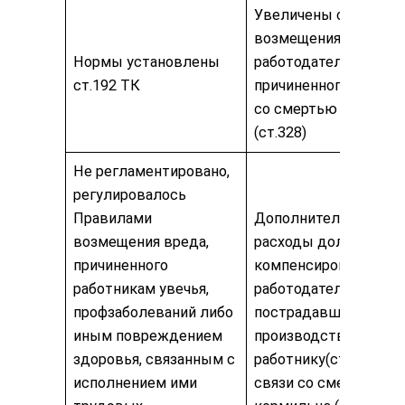
Увеличены сроки
возмещения
Нормы установлены
работодателем вреда
ст.192 ТК
причиненного в связ
со смертью кормиль
(ст.328)
Не регламентировано,
регулировалось
Правилами
Дополнительные
возмещения вреда,
расходы должен
причиненного
компенсировать
работникам увечья,
работодатель:
профзаболеваний либо
пострадавшему на
иным повреждением
производстве
здоровья, связанным с
работнику(ст.325), в
исполнением ими
связи со смертью