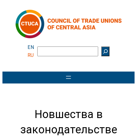
Перейти
к
содержимому
EN
Поиск
RU
Новшества в
законодательстве