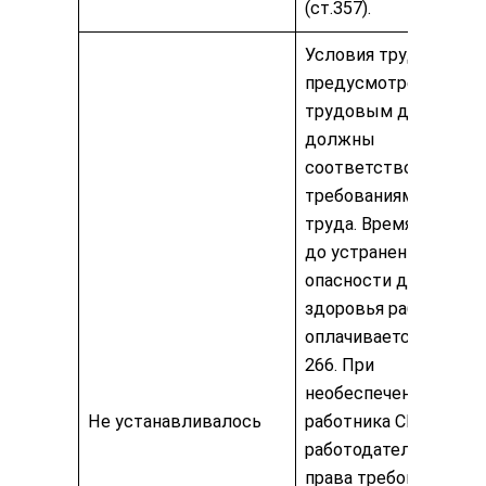
(ст.357).
Условия труда,
предусмотренные
трудовым договором
должны
соответствовать
требованиям охраны
труда. Время простоя
до устранения
опасности для жизни
здоровья работника
оплачивается по ст.
266. При
необеспечении
Не устанавливалось
работника СИЗ
работодатель не име
права требовать от