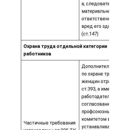
а, следовательно, и
материальная
ответственность за
вред его здоровью
(ст.147)
Охрана труда отдельной категории
работников
Дополнительная мер
по охране труда
женщин отражена в
ст.393, а именно
работодатель по
согласованию с
профсоюзным
комитетом вправе
Частичные требования
устанавливать