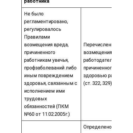
работника
Не было
регламентировано,
регулировалось
Правилами
возмещения вреда,
Перечислены виды
причиненного
возмещения
работникам увечья,
работодателем вреда
профзаболеваний либо
причиненного
иным повреждением
здоровью работника
здоровья, связанным с
(ст. 322, 329).
исполнением ими
трудовых
обязанностей (ПКМ
№60 от 11.02.2005г.)
Определено что сум