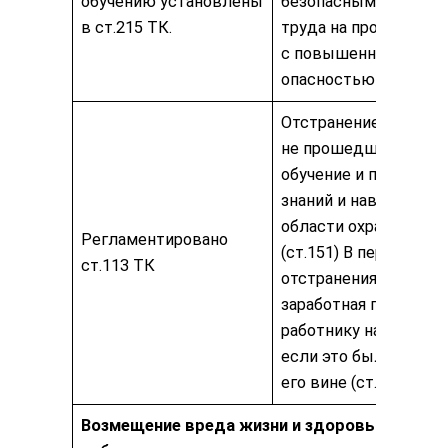
обучению установлены
безопасным приема
в ст.215 ТК.
труда на производст
с повышенной
опасностью (ст.362).
Отстранение от рабо
не прошедшего
обучение и проверку
знаний и навыков в
области охраны труд
Регламентировано
(ст.151) В период
ст.113 ТК
отстранения от рабо
заработная плата
работнику начисляетс
если это было не по
его вине (ст.152).
Возмещение вреда жизни и здоровью