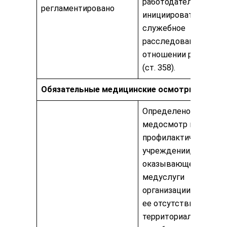
работодатель вправе
регламентировано
инициировать
служебное
расследование в
отношении работник
(ст. 358).
Обязательные медицинские осмотры
Определено проводи
медосмотр в лечебн
профилактическом
учреждении,
оказывающее
медуслуги
организации, а в случ
ее отсутствия —
территориальным