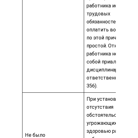
работника исполнени
трудовых
обязанностей и обяза
оплатить возникший
по этой причине
простой. Отказ
работника не влечет 
собой привлечение к
дисциплинарной
ответственности (ст.
356).
При установлении
отсутствия
обстоятельств,
угрожающих жизни и
здоровью работника,
Не было