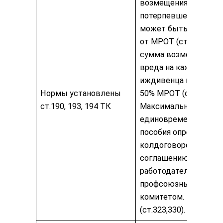
возмещения вреда
потерпевшему не
может быть ниже 50
от МРОТ (ст.324), а
сумма возмещения
вреда на каждого
иждивенца не ниже
Нормы установлены
50% МРОТ (ст.331).
ст.190, 193, 194 ТК
Максимальный разм
единовременного
пособия определяетс
колдоговором или п
соглашению между
работодателем и
профсоюзным
комитетом.
(ст.323,330).