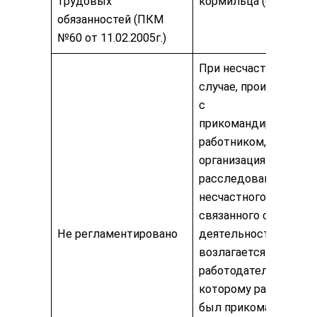
трудовых
кормильца (ст.331).
обязанностей (ПКМ
№60 от 11.02.2005г.)
При несчастном
случае, происшедше
с
прикомандированны
работником,
организация
расследования
несчастного случая,
связанного с трудов
Не регламентировано
деятельностью,
возлагается на
работодателя, к
которому работник
был прикомандирова