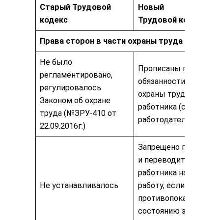
Старый Трудовой
Новый
кодекс
Трудовой кодекс
Права сторон в части охраны труда
Не было
Прописаны права и
регламентировано,
обязанности в облас
регулировалось
охраны труда: —
Законом об охране
работника (ст.355) —
труда (№ЗРУ-410 от
работодателя (ст.359
22.09.2016г.)
Запрещено принимат
и переводить
работника на другую
Не устанавливалось
работу, если есть
противопоказания по
состоянию здоровья