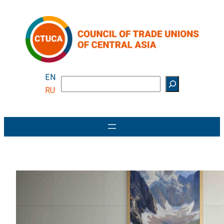
Перейти
к
содержимому
EN
Поиск
RU