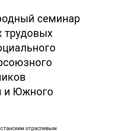
родный семинар
 трудовых
оциального
фсоюзного
ников
и и Южного
ахстанским отраслевым