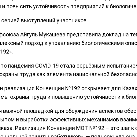
и повысить устойчивость предприятий к биологиче
 серией выступлений участников.
союза Айгуль Мукашева представила доклад на тем
плексный подход к управлению биологическими опа
192».
что пандемия COVID-19 стала серьёзным испытанием
охраны труда как элемента национальной безопасно
 и реализация Конвенции №192 открывает для Каза
емы охраны труда и повышению устойчивости к био
я важной площадкой для обсуждения аспектов обес
опытом и выработки эффективных механизмов взаи
каза. Реализация Конвенции МОТ №192 – это шаг к
социальной защиты работников», — подчеркнула она.