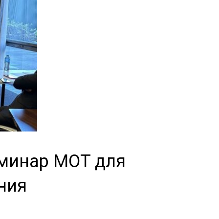
минар МОТ для
ния