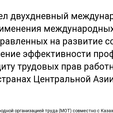
ел двухдневный междуна
рименения международных
правленных на развитие с
шение эффективности про
иту трудовых прав работ
странах Центральной Ази
одной организацией труда (МОТ) совместно с Каз