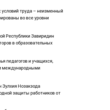
х условий труда – неизменный
рированы во все уровни
ой Республики Завиридин
кторов в образовательных
ья педагогов и учащихся,
 и международными
н Зулхия Нозакзода
одной защиты работников от